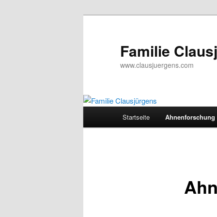
Zum
primären
Inhalt
Familie Claus
springen
www.clausjuergens.com
Hauptmenü
Startseite
Ahnenforschung
Ahn