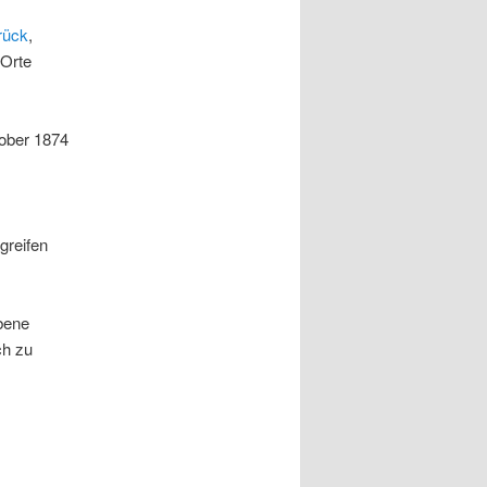
rück
,
 Orte
tober 1874
greifen
bene
ch zu