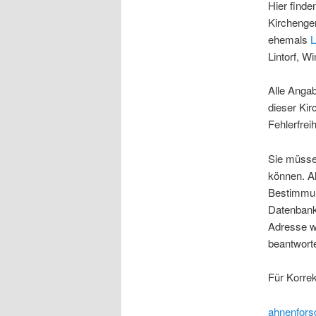
Hier finde
Kircheng
ehemals
L
Lintorf, 
Alle Anga
dieser Ki
Fehlerfreih
Sie müsse
können. A
Bestimmun
Datenbank
Adresse w
beantwort
Für Korre
ahnenfor