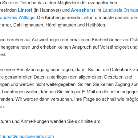
n Sie eine Datenbank zu den Mitgliedern der evangelischen
emeinden
Lintorf
(in Hannover) und
Arenshorst
im
Landkreis Osnab
andkreis Wittlage
. Die Kirchengemeinde Lintorf umfasste damals die
Wimmer, Dahlinghausen, Hördinghausen und Heithöfen.
ben beruhen auf Auswertungen der erhaltenen Kirchenbücher vor Ok
rchengemeinden und erheben keinen Anspruch auf Vollständigkeit und
eit.
n einen Benutzerzugang beantragen, damit Sie auf die Datenbank zu
lle gesammelten Daten unterliegen den allgemeinen Gesetzen und
gen und werden nicht weitergegeben. Sollten Sie keinen Zugang zur
 beantragen wollen, können Sie sich per E-Mail an die unten angege
enden. Wir werden dann versuchen, Ihre Frage so schnell wie mögli
en.
kturen und Anmerkungen wenden Sie sich bitte an:
schung@clausjuergens.com